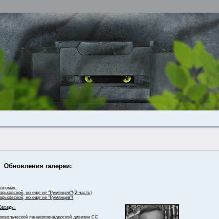
Обновления галереи:
Коломак.
рьковской, но еще не "Румянцев"!(2 часть)
арьковской, но еще не "Румянцев"!
Засады.
бровольческой панцергренадерской дивизии СС