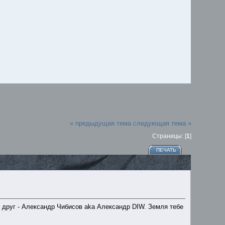
« предыдущая тема
следующая тема »
Страницы: [
1
]
ПЕЧАТЬ
 друг - Александр Чибисов aka Александр DIW. Земля тебе