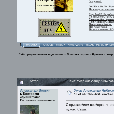
"Нордланд".
501/424 s.Pz.Abt “Tige
Производство тяжелых 
Tiger Ausf.B. Разработ
Танковые бои. Часть 2
Танковые бои. Хроник
Тактическая нумераци
Январское побоище.
Про пушку тигра.
Прорыв в январе 1945,
НАЧАЛО
ПОМОЩЬ
ПОИСК
КАЛЕНДАРЬ
ВХОД
РЕГИСТРАЦИ
Сайт ортодоксальных моделистов
>
Политика партии
>
Правила
>
Умер 
Автор
Тема: Умер Александр Чибисов
Александр Волгин
Умер Александр Чибис
г. Кострома
«
:
23 Октябрь, 2018, 19:09:23 
Администратор
Постоянные пользователи
С прискорбием сообщаю, что с
пухом, Саша.