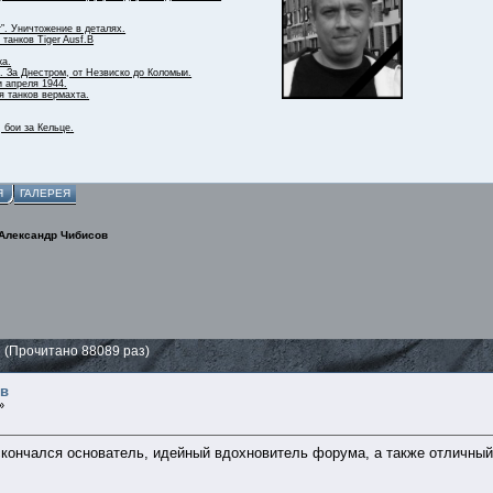
r”. Уничтожение в деталях.
танков Tiger Ausf.B
ка.
. За Днестром, от Незвиско до Коломыи.
и апреля 1944.
я танков вермахта.
 бои за Кельце.
Я
ГАЛЕРЕЯ
Александр Чибисов
 (Прочитано 88089 раз)
ов
»
кончался основатель, идейный вдохновитель форума, а также отличный