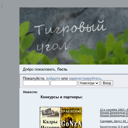
;
Сайт ортодоксальных моделистов
Добро пожаловать,
Гость
Пожалуйста,
войдите
или
зарегистрируйтесь
.
Новости:
Конкурсы и партнеры:
12-е сентября 1943 г. 
Начало Белгородско-Ха
Начало Белгородско-Х
Сандомир. Август 44. 
Бронетехника 11-й до