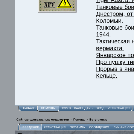
Танковые бои
Днестром, от
Коломыи.
Танковые бои
1944.
Тактическая 
вермахта.
Январское п
Про пушку ти
Прорыв в янв
Кельце.
НАЧАЛО
ПОМОЩЬ
ПОИСК
КАЛЕНДАРЬ
ВХОД
РЕГИСТРАЦИЯ
Сайт ортодоксальных моделистов
>
Помощь
>
Вступление
ВВЕДЕНИЕ
РЕГИСТРАЦИЯ
ПРОФИЛЬ
СООБЩЕНИЯ
ЛИЧНЫЕ СО