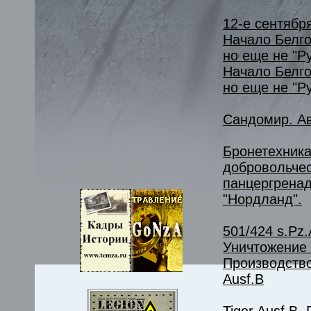
12-е сентября
Начало Белго
но еще не "Ру
Начало Белго
но еще не "Р
Сандомир. Ав
Бронетехника
добровольче
панцергрена
"Нордланд".
501/424 s.Pz.A
Уничтожение 
Производство
Ausf.B
Tiger Ausf.B.