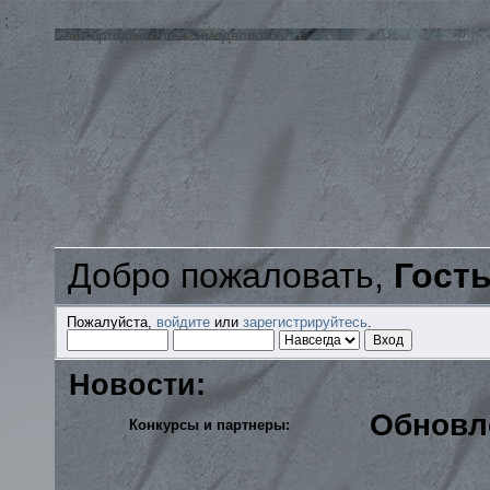
;
Сайт ортодоксальных моделистов
Добро пожаловать,
Гост
Пожалуйста,
войдите
или
зарегистрируйтесь
.
Новости:
Обновл
Конкурсы и партнеры: