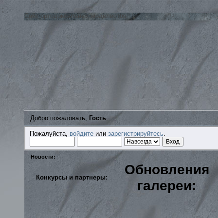
;
Сайт ортодоксальных моделистов
Добро пожаловать,
Гость
Пожалуйста,
войдите
или
зарегистрируйтесь
.
Новости:
Обновления
Конкурсы и партнеры:
галереи: