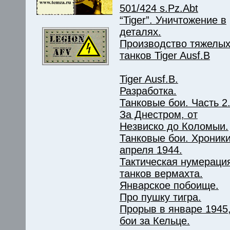
501/424 s.Pz.Abt
“Tiger”. Уничтожение в
деталях.
Производство тяжелы
танков Tiger Ausf.B
Tiger Ausf.B.
Разработка.
Танковые бои. Часть 2
За Днестром, от
Незвиско до Коломыи.
Танковые бои. Хроник
апреля 1944.
Тактическая нумераци
танков вермахта.
Январское побоище.
Про пушку тигра.
Прорыв в январе 1945
бои за Кельце.