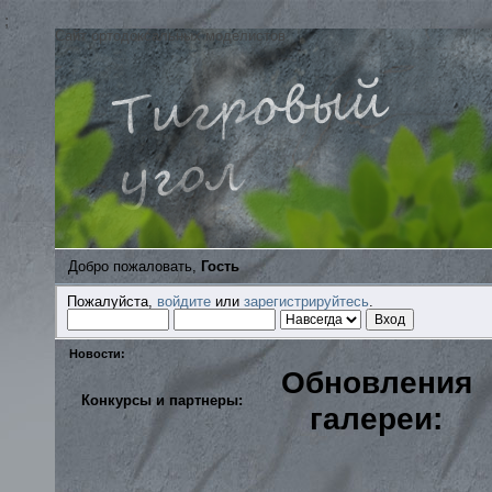
;
Сайт ортодоксальных моделистов
Добро пожаловать,
Гость
Пожалуйста,
войдите
или
зарегистрируйтесь
.
Новости:
Обновления
Конкурсы и партнеры:
галереи: