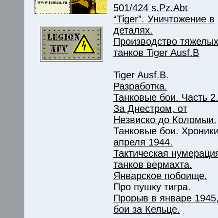
501/424 s.Pz.Abt
“Tiger”. Уничтожение в
деталях.
Производство тяжелы
танков Tiger Ausf.B
Tiger Ausf.B.
Разработка.
Танковые бои. Часть 2
За Днестром, от
Незвиско до Коломыи.
Танковые бои. Хроник
апреля 1944.
Тактическая нумераци
танков вермахта.
Январское побоище.
Про пушку тигра.
Прорыв в январе 1945
бои за Кельце.