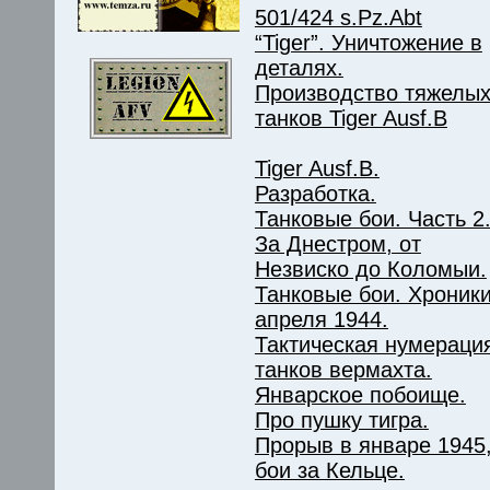
501/424 s.Pz.Abt
“Tiger”. Уничтожение в
деталях.
Производство тяжелы
танков Tiger Ausf.B
Tiger Ausf.B.
Разработка.
Танковые бои. Часть 2
За Днестром, от
Незвиско до Коломыи.
Танковые бои. Хроник
апреля 1944.
Тактическая нумераци
танков вермахта.
Январское побоище.
Про пушку тигра.
Прорыв в январе 1945
бои за Кельце.