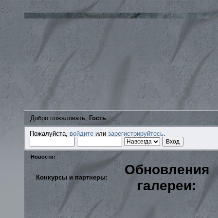
;
Сайт ортодоксальных моделистов
Добро пожаловать,
Гость
Пожалуйста,
войдите
или
зарегистрируйтесь
.
Новости:
Обновления
Конкурсы и партнеры:
галереи: