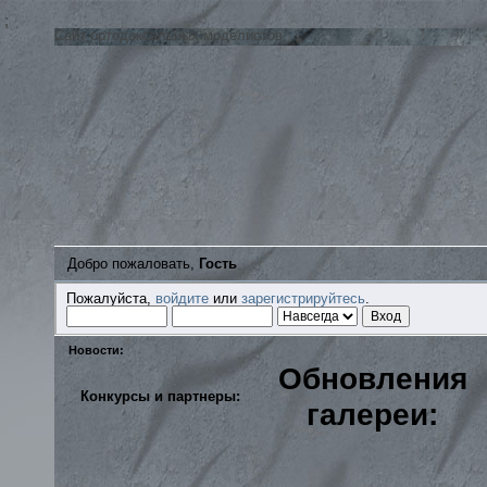
;
Сайт ортодоксальных моделистов
Добро пожаловать,
Гость
Пожалуйста,
войдите
или
зарегистрируйтесь
.
Новости:
Обновления
Конкурсы и партнеры:
галереи: