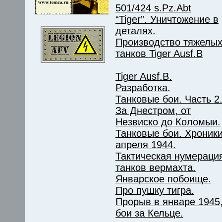
501/424 s.Pz.Abt
“Tiger”. Уничтожение в
деталях.
Производство тяжелы
танков Tiger Ausf.B
Tiger Ausf.B.
Разработка.
Танковые бои. Часть 2
За Днестром, от
Незвиско до Коломыи.
Танковые бои. Хроник
апреля 1944.
Тактическая нумераци
танков вермахта.
Январское побоище.
Про пушку тигра.
Прорыв в январе 1945
бои за Кельце.