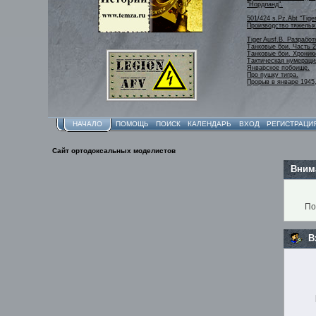
"Нордланд".
501/424 s.Pz.Abt “Tige
Производство тяжелых 
Tiger Ausf.B. Разработ
Танковые бои. Часть 2
Танковые бои. Хроник
Тактическая нумераци
Январское побоище.
Про пушку тигра.
Прорыв в январе 1945,
НАЧАЛО
ПОМОЩЬ
ПОИСК
КАЛЕНДАРЬ
ВХОД
РЕГИСТРАЦИ
Сайт ортодоксальных моделистов
Вним
По
В