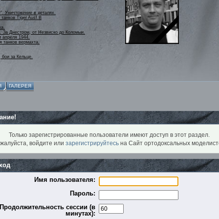
r”. Уничтожение в деталях.
танков Tiger Ausf.B
ка.
. За Днестром, от Незвиско до Коломыи.
и апреля 1944.
я танков вермахта.
 бои за Кельце.
Я
ГАЛЕРЕЯ
ание!
Только зарегистрированные пользователи имеют доступ в этот раздел.
жалуйста, войдите или
зарегистрируйтесь
на Сайт ортодоксальных моделист
ход
Имя пользователя:
Пароль:
Продолжительность сессии (в
минутах):