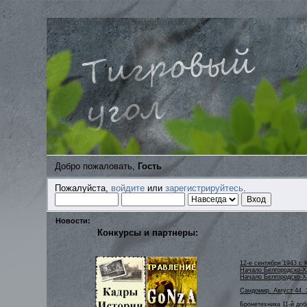
;
Сайт ортодоксальных моделистов
Добро пожаловать,
Гость
Пожалуйста,
войдите
или
зарегистрируйтесь
.
Новости:
Конкурсы и партнеры:
12-е сентября 1943 г. 
Начало Белгородско-Ха
Начало Белгородско-Х
Сандомир. Август 44. 
Бронетехника 11-й до