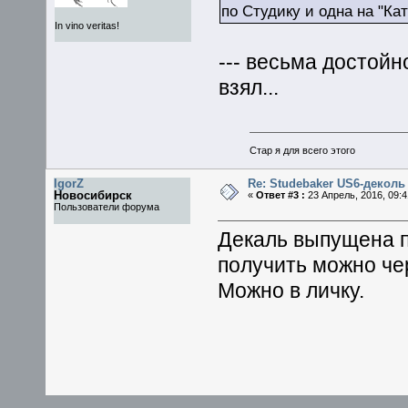
по Студику и одна на "Ка
In vino veritas!
--- весьма достойно
взял...
Стар я для всего этого
IgorZ
Re: Studebaker US6-деколь 
Новосибирск
«
Ответ #3 :
23 Апрель, 2016, 09:4
Пользователи форума
Декаль выпущена п
получить можно че
Можно в личку.