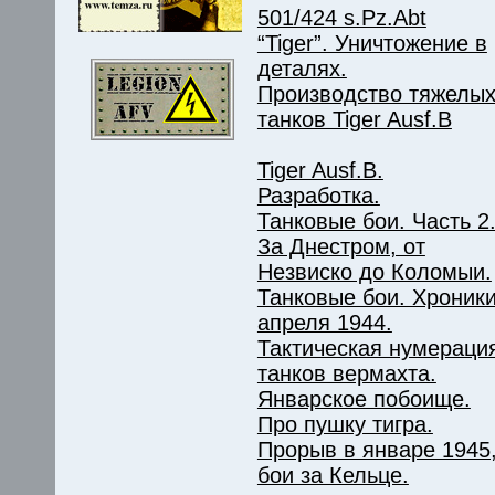
501/424 s.Pz.Abt
“Tiger”. Уничтожение в
деталях.
Производство тяжелы
танков Tiger Ausf.B
Tiger Ausf.B.
Разработка.
Танковые бои. Часть 2
За Днестром, от
Незвиско до Коломыи.
Танковые бои. Хроник
апреля 1944.
Тактическая нумераци
танков вермахта.
Январское побоище.
Про пушку тигра.
Прорыв в январе 1945
бои за Кельце.