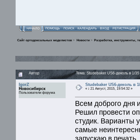
НАЧАЛО
ПОМОЩЬ
ПОИСК
КАЛЕНДАРЬ
ВХОД
РЕГИСТРАЦИЯ
Сайт ортодоксальных моделистов
>
Новости
>
Разработка, инструменты, т
Автор
Тема: Studebaker US6-деколь в 1/3
IgorZ
Studebaker US6-деколь в 1
Новосибирск
«
:
21 Август, 2015, 19:54:32 »
Пользователи форума
Всем доброго дня и
Решил провести оп
студик. Варианты 
самые неинтересн
запускаю в печать