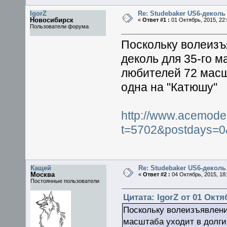
IgorZ
Re: Studebaker US6-деколь 
Новосибирск
«
Ответ #1 :
01 Октябрь, 2015, 22:
Пользователи форума
Поскольку волеизъ
деколь для 35-го м
любителей 72 масш
одна на "Катюшу"
http://www.acemode
t=5702&postdays=0
Кащей
Re: Studebaker US6-деколь 
Москва
«
Ответ #2 :
04 Октябрь, 2015, 18:
Постоянные пользователи
Цитата: IgorZ от 01 Октя
Поскольку волеизъявлени
масштаба уходит в долг