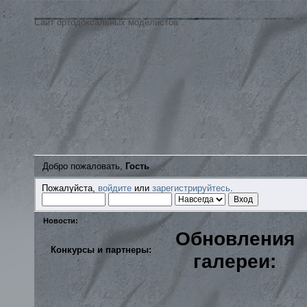
;
Сайт ортодоксальных моделистов
Добро пожаловать,
Гость
Пожалуйста,
войдите
или
зарегистрируйтесь
.
Новости:
Обновления
Конкурсы и партнеры:
галереи: