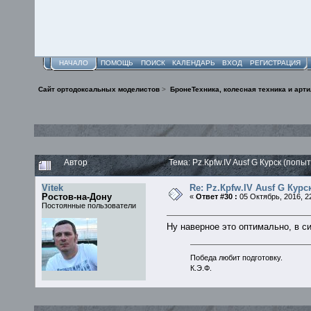
НАЧАЛО
ПОМОЩЬ
ПОИСК
КАЛЕНДАРЬ
ВХОД
РЕГИСТРАЦИЯ
Сайт ортодоксальных моделистов
>
БронеТехника, колесная техника и арт
Автор
Тема: Pz.Кpfw.IV Ausf G Курск (по
Vitek
Re: Pz.Кpfw.IV Ausf G Кур
Ростов-на-Дону
«
Ответ #30 :
05 Октябрь, 2016, 22
Постоянные пользователи
Ну наверное это оптимально, в си
Победа любит подготовку.
К.Э.Ф.