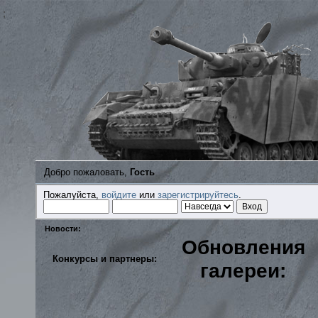
;
Добро пожаловать,
Гость
Пожалуйста,
войдите
или
зарегистрируйтесь
.
Новости:
Обновления
Конкурсы и партнеры:
галереи: