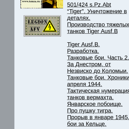
501/424 s.Pz.Abt
“Tiger”. Уничтожение в
деталях.
Производство тяжелы
танков Tiger Ausf.B
Tiger Ausf.B.
Разработка.
Танковые бои. Часть 2
За Днестром, от
Незвиско до Коломыи.
Танковые бои. Хроник
апреля 1944.
Тактическая нумераци
танков вермахта.
Январское побоище.
Про пушку тигра.
Прорыв в январе 1945
бои за Кельце.