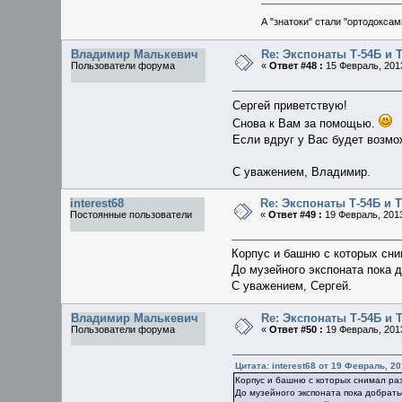
А "знатоки" стали "ортодоксами
Владимир Малькевич
Re: Экспонаты Т-54Б и 
Пользователи форума
«
Ответ #48 :
15 Февраль, 2013
Сергей приветствую!
Снова к Вам за помощью.
Если вдруг у Вас будет возмо
С уважением, Владимир.
interest68
Re: Экспонаты Т-54Б и 
Постоянные пользователи
«
Ответ #49 :
19 Февраль, 2013
Корпус и башню с которых сни
До музейного экспоната пока д
С уважением, Сергей.
Владимир Малькевич
Re: Экспонаты Т-54Б и 
Пользователи форума
«
Ответ #50 :
19 Февраль, 2013
Цитата: interest68 от 19 Февраль, 20
Корпус и башню с которых снимал ра
До музейного экспоната пока добратьс