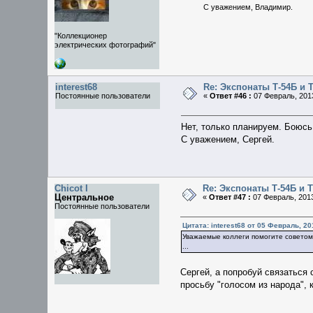
С уважением, Владимир.
"Коллекционер
электрических фотографий"
interest68
Re: Экспонаты Т-54Б и 
Постоянные пользователи
«
Ответ #46 :
07 Февраль, 2013
Нет, только планируем. Боюсь
С уважением, Сергей.
Chicot I
Re: Экспонаты Т-54Б и 
Центральное
«
Ответ #47 :
07 Февраль, 2013
Постоянные пользователи
Цитата: interest68 от 05 Февраль, 20
Уважаемые коллеги помогите советом
...
Сергей, а попробуй связаться
просьбу "голосом из народа",