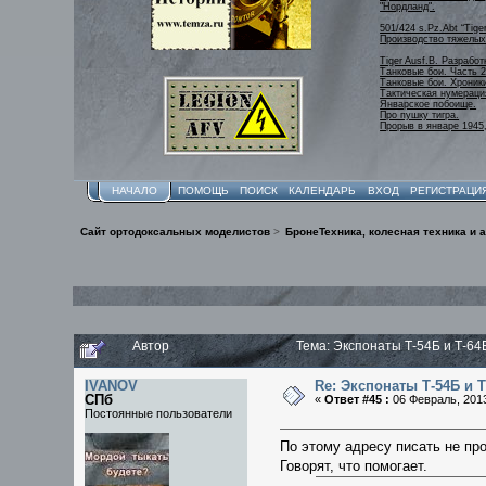
"Нордланд".
501/424 s.Pz.Abt “Tige
Производство тяжелых 
Tiger Ausf.B. Разработ
Танковые бои. Часть 2
Танковые бои. Хроник
Тактическая нумераци
Январское побоище.
Про пушку тигра.
Прорыв в январе 1945,
НАЧАЛО
ПОМОЩЬ
ПОИСК
КАЛЕНДАРЬ
ВХОД
РЕГИСТРАЦИ
Сайт ортодоксальных моделистов
>
БронеТехника, колесная техника и 
Автор
Тема: Экспонаты Т-54Б и Т-64
IVANOV
Re: Экспонаты Т-54Б и 
СПб
«
Ответ #45 :
06 Февраль, 2013
Постоянные пользователи
По этому адресу писать не пр
Говорят, что помогает.