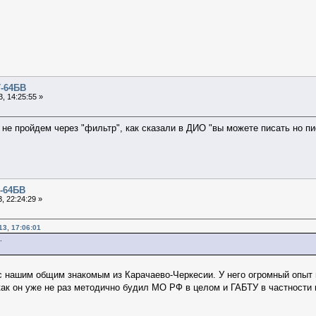
Т-64БВ
, 14:25:55 »
 не пройдем через "фильтр", как сказали в ДИО "вы можете писать но пи
Т-64БВ
, 22:24:29 »
13, 17:06:01
.
 с нашим общим знакомым из Карачаево-Черкесии. У него огромный опыт
 как он уже не раз методично будил МО РФ в целом и ГАБТУ в частности 