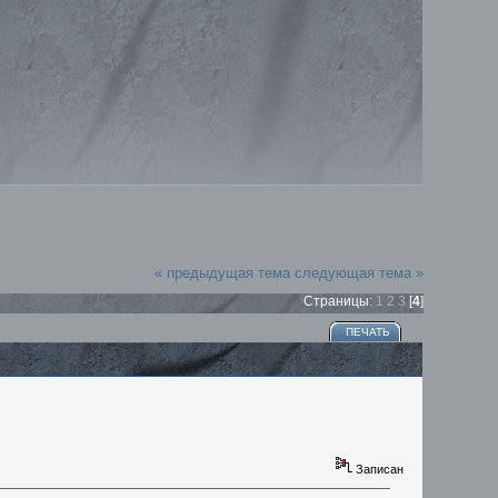
« предыдущая тема
следующая тема »
Страницы:
1
2
3
[
4
]
ПЕЧАТЬ
Записан