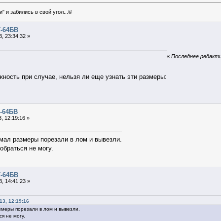
" и забились в свой угол...©
Т-64БВ
, 23:34:32 »
«
Последнее редакти
жность при случае, нельзя ли еще узнать эти размеры:
Т-64БВ
, 12:19:16 »
мал размеры порезали в лом и вывезли.
обраться не могу.
Т-64БВ
, 14:41:23 »
13, 12:19:16
змеры порезали в лом и вывезли.
я не могу.