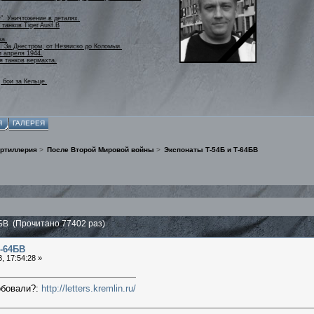
r”. Уничтожение в деталях.
танков Tiger Ausf.B
ка.
. За Днестром, от Незвиско до Коломыи.
и апреля 1944.
я танков вермахта.
 бои за Кельце.
Я
ГАЛЕРЕЯ
артиллерия
>
После Второй Мировой войны
>
Экспонаты Т-54Б и Т-64БВ
БВ (Прочитано 77402 раз)
Т-64БВ
, 17:54:28 »
обовали?:
http://letters.kremlin.ru/