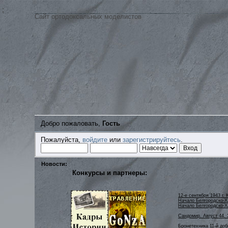
;
Сайт ортодоксальных моделистов
Добро пожаловать,
Гость
Пожалуйста,
войдите
или
зарегистрируйтесь
.
Новости:
Конкурсы и партнеры:
12-е сентября 1943 г. 
Начало Белгородско-Ха
Начало Белгородско-Х
Сандомир. Август 44. 
Бронетехника 11-й до