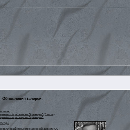
Обновления галереи:
Коломак.
рьковской, но еще не "Румянцев"!(2 часть)
арьковской, но еще не "Румянцев"!
Засады.
бровольческой панцергренадерской дивизии СС