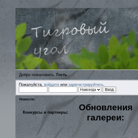
;
Сайт ортодоксальных моделистов
Добро пожаловать,
Гость
Пожалуйста,
войдите
или
зарегистрируйтесь
.
Новости:
Обновления
Конкурсы и партнеры:
галереи: