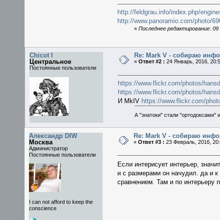
http://feldgrau.info/index.php/engi
http://www.panoramio.com/photo/6
«
Последнее редактирование: 09 Я
Chicot I
Re: Mark V - собираю ин
Центральное
«
Ответ #2 :
24 Январь, 2016, 20:5
Постоянные пользователи
https://www.flickr.com/photos/han
https://www.flickr.com/photos/han
И MkIV
https://www.flickr.com/ph
А "знатоки" стали "ортодоксами" и
Александр DIW
Re: Mark V - собираю инф
Москва
«
Ответ #3 :
23 Февраль, 2016, 20:
Администратор
Постоянные пользователи
Если интерисует интерьер, значи
и с размерами он начудил. да и к
сравнением. Там и по интерьеру 
I can not afford to keep the
conscience