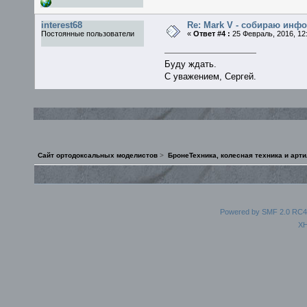
interest68
Re: Mark V - собираю ин
Постоянные пользователи
«
Ответ #4 :
25 Февраль, 2016, 12:
Буду ждать.
С уважением, Сергей.
Сайт ортодоксальных моделистов
>
БронеТехника, колесная техника и арт
Powered by SMF 2.0 RC4
X