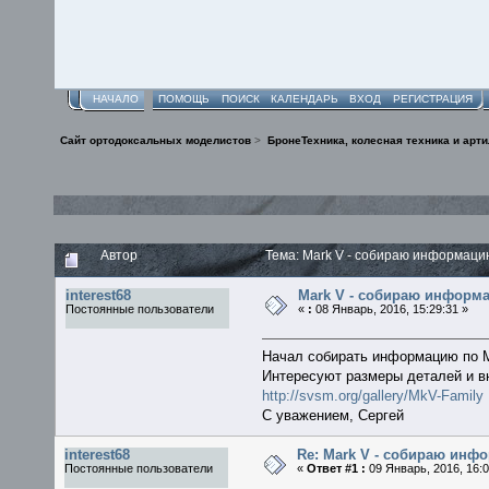
НАЧАЛО
ПОМОЩЬ
ПОИСК
КАЛЕНДАРЬ
ВХОД
РЕГИСТРАЦИЯ
Сайт ортодоксальных моделистов
>
БронеТехника, колесная техника и арт
Автор
Тема: Mark V - собираю информаци
interest68
Mark V - собираю информ
Постоянные пользователи
«
:
08 Январь, 2016, 15:29:31 »
Начал собирать информацию по M
Интересуют размеры деталей и в
http://svsm.org/gallery/MkV-Family
С уважением, Сергей
interest68
Re: Mark V - собираю инф
Постоянные пользователи
«
Ответ #1 :
09 Январь, 2016, 16:0