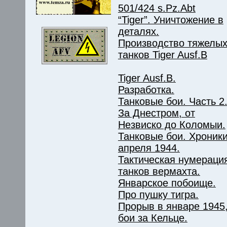
501/424 s.Pz.Abt
“Tiger”. Уничтожение в
деталях.
Производство тяжелы
танков Tiger Ausf.B
Tiger Ausf.B.
Разработка.
Танковые бои. Часть 2
За Днестром, от
Незвиско до Коломыи.
Танковые бои. Хроник
апреля 1944.
Тактическая нумераци
танков вермахта.
Январское побоище.
Про пушку тигра.
Прорыв в январе 1945
бои за Кельце.