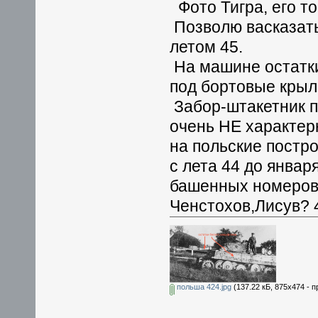
Фото Тигра, его т
Позволю васказать
летом 45.
На машине остатки
под бортовые крыл
Забор-штакетник п
очень НЕ характер
на польские постр
с лета 44 до январ
башенных номеров.
Ченстохов,Лисув? 
польша 424.jpg
(137.22 кБ, 875x474 - 