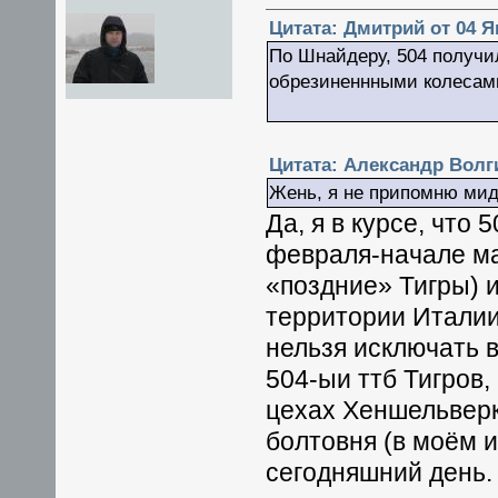
Цитата: Дмитрий от 04 Ян
По Шнайдеру, 504 получил
обрезиненнными колесами
Цитата: Александр Волгин
Жень, я не припомню мидо
Да, я в курсе, что
февраля-начале ма
«поздние» Тигры)
территории Италии
нельзя исключать 
504-ыи ттб Тигров
цехах Хеншельверк
болтовня (в моём 
сегодняшний день.