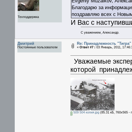
Evgeniy Muzalkov, Алекса
Благодарю за информаци
поздравляю всех с Новым
Техподдержка
И Вас с наступивш
С уважением, Александр.
Дмитрий
Re: Принадлежность "Тигра"
Постоянные пользователи
«
Ответ #7 :
03 Январь, 2011, 17:46:
Уважаемые эксперт
которой принадле
509 504 копия.jpg
(85.31 кБ, 760x565 -