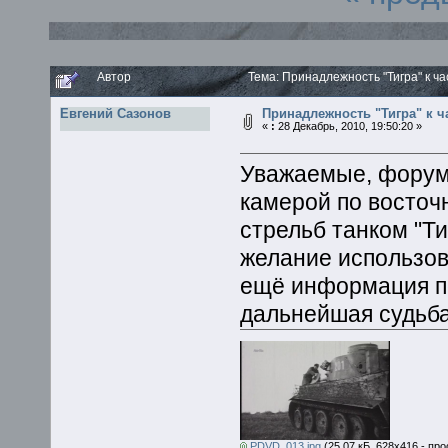
Автор
Тема: Принадлежность "Тигра" к ч
Евгений Сазонов
Принадлежность "Тигра" к ч
«
:
28 Декабрь, 2010, 19:50:20 »
Уважаемые, форум
камерой по восточ
стрельб танком "Т
желание использова
ещё информация по
дальнейшая судьба
PDVD_013.jpg
(25.07 кБ, 628x416 - пр