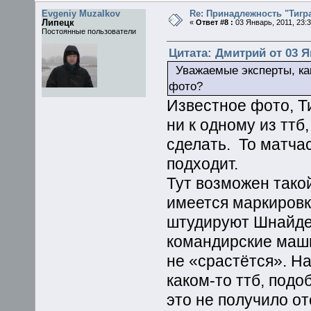
Evgeniy Muzalkov
Re: Принадлежность "Тигра
Липецк
«
Ответ #8 :
03 Январь, 2011, 23:3
Постоянные пользователи
Цитата: Дмитрий от 03 Ян
Уважаемые эксперты, как
фото?
Известное фото, Ти
ни к одному из ттб
сделать. То матчас
подходит.
Тут возможен тако
имеется маркировк
штудируют Шнайде
командирские маш
не «срастётся». Н
каком-то ттб, под
это не получило о