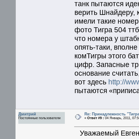
танк пытаются иде
верить Шнайдеру, к
имели такие номера 
фото Тигра 504 ттб
что номера у штабн
опять-таки, вполне
комТигры этого ба
цифр. Запасные тр
основание считать,
вот здесь
http://ww
пытаются «приписат
Дмитрий
Re: Принадлежность "Тигра
Постоянные пользователи
«
Ответ #9 :
04 Январь, 2011, 07:5
Уважаемый Евген