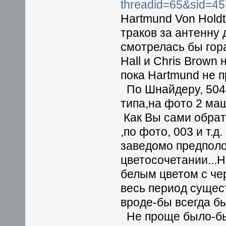
threadid=65&sid=4
Hartmund Von Holdt
траков за антенну
смотрелась бы гор
Hall и Chris Brown
пока Hartmund не п
По Шнайдеру, 504 
типа,на фото 2 ма
Как Вы сами обра
,по фото, 003 и т.
заведомо предполо
цветосочетании...
белым цветом с чер
весь период сущес
вроде-бы всегда б
Не проще было-бы 