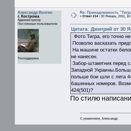
Александр Волгин
Re: Принадлежность "Тигра
г. Кострома
«
Ответ #14 :
30 Январь, 2011, 16:
Администратор
Постоянные пользователи
Цитата: Дмитрий от 30 Ян
Фото Тигра, его точно не
Позволю васказать предп
На машине остатки белог
не нанесен.
Техподдержка
Забор-штакетник перед с
Западной Украины.Больше
польше бои шли с лета 44
башенных номеров. Возмо
424(501)?
По стилю написани
С уважением, Александр.