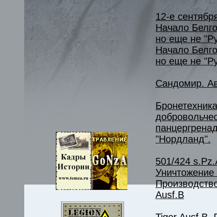
12-е сентября
Начало Белго
но еще не "Ру
Начало Белго
но еще не "Р
Сандомир. Ав
Бронетехника
добровольче
панцергрена
"Нордланд".
501/424 s.Pz.A
Уничтожение 
Производство
Ausf.B
Tiger Ausf.B.