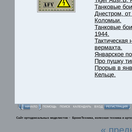
Танковые бои
Днестром, от
Коломыи.
Танковые бои
1944.
Тактическая 
вермахта.
Январское п
Про пушку ти
Прорыв в янв
Кельце.
НАЧАЛО
ПОМОЩЬ
ПОИСК
КАЛЕНДАРЬ
ВХОД
РЕГИСТРАЦИЯ
Сайт ортодоксальных моделистов
>
БронеТехника, колесная техника и арт
« пред