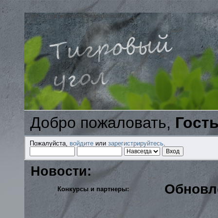
;
Сайт ортодоксальных моделистов
Добро пожаловать,
Гост
Пожалуйста,
войдите
или
зарегистрируйтесь
.
Новости:
Обновл
Конкурсы и партнеры: