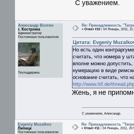
С уважением.
Александр Волгин
Re: Принадлежность "Тигра
г. Кострома
«
Ответ #10 :
04 Январь, 2011, 11:
Администратор
Постоянные пользователи
Цитата: Evgeniy Muzalkov
Но есть один контраргуме
считать, что номера у шт
вполне можно допустить, 
нумерацию в виде римски
Техподдержка
основание считать, что н
http://www.tiif.de/thread.
Жень, я не припомн
С уважением, Александр.
Evgeniy Muzalkov
Re: Принадлежность "Тигра
Липецк
«
Ответ #11 :
04 Январь, 2011, 20:
Постоянные пользователи