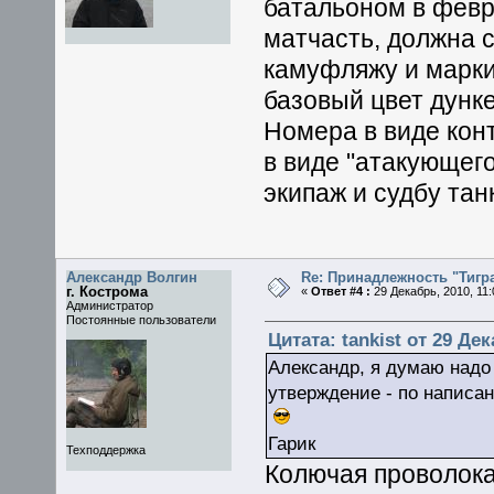
батальоном в февр
матчасть, должна 
камуфляжу и марк
базовый цвет дунк
Номера в виде кон
в виде "атакующего
экипаж и судбу тан
Александр Волгин
Re: Принадлежность "Тигра
г. Кострома
«
Ответ #4 :
29 Декабрь, 2010, 11:
Администратор
Постоянные пользователи
Цитата: tankist от 29 Дек
Александр, я думаю надо
утверждение - по написа
Гарик
Техподдержка
Колючая проволока 