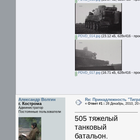
PDVD_014.jpg
(23.12 кБ, 628x416 - пр
PDVD_017.jpg
(16.71 кБ, 628x416 - пр
Александр Волгин
Re: Принадлежность "Тигра
г. Кострома
«
Ответ #1 :
28 Декабрь, 2010, 20:
Администратор
Постоянные пользователи
505 тяжелый
танковый
батальон.