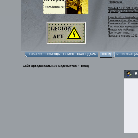
"Нордланд".
501/424 s.Pz.Abt “Tige
Производство тяжелых 
Tiger Ausf.B. Разработ
Танковые бои. Часть 2
Танковые бои. Хроник
Тактическая нумераци
Январское побоище.
Про пушку тигра.
Прорыв в январе 1945,
НАЧАЛО
ПОМОЩЬ
ПОИСК
КАЛЕНДАРЬ
ВХОД
РЕГИСТРАЦИ
Сайт ортодоксальных моделистов
>
Вход
В