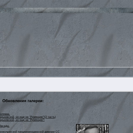
Обновления галереи:
Коломак.
рьковской, но еще не "Румянцев"!(2 часть)
арьковской, но еще не "Румянцев"!
Засады.
бровольческой панцергренадерской дивизии СС