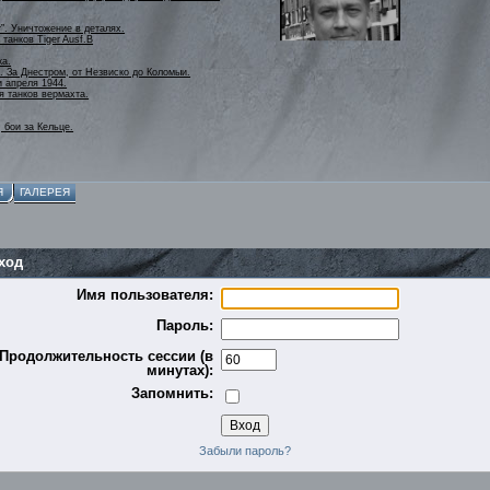
r”. Уничтожение в деталях.
танков Tiger Ausf.B
ка.
. За Днестром, от Незвиско до Коломыи.
и апреля 1944.
я танков вермахта.
 бои за Кельце.
Я
ГАЛЕРЕЯ
ход
Имя пользователя:
Пароль:
Продолжительность сессии (в
минутах):
Запомнить:
Забыли пароль?