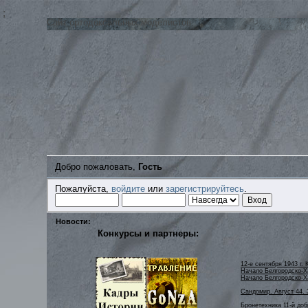
;
Сайт ортодоксальных моделистов
Добро пожаловать,
Гость
Пожалуйста,
войдите
или
зарегистрируйтесь
.
Новости:
Конкурсы и партнеры:
12-е сентября 1943 г. 
Начало Белгородско-Ха
Начало Белгородско-Х
Сандомир. Август 44. 
Бронетехника 11-й до