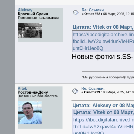
Aleksey
Re: Ссылки.
Красный Сулин
«
Ответ #38 :
08 Март, 2025, 12:15
Постоянные пользователи
Цитата: Vitek от 08 Март,
https://ibccdigitalarchive.
fbclid=IwY2xjawI4unVle
unt0HrUeo8Q
Новые фотки s.SS-
"Мы русские–мы победили!(Надпис
Vitek
Re: Ссылки.
Ростов-на-Дону
«
Ответ #39 :
08 Март, 2025, 14:19
Постоянные пользователи
Цитата: Aleksey от 08 Мар
Цитата: Vitek от 08 Март,
https://ibccdigitalarchive
fbclid=IwY2xjawI4unVle
unt0HrUeo8Q