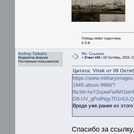
Победа любит подготовку.
К.Э.Ф.
Andrey Tolkalin
Re: Ссылки.
Модератор форума
«
Ответ #34 :
09 Октябрь, 2024, 23
Постоянные пользователи
Цитата: Vitek от 09 Октяб
https://www.militaryimages.
1945-album.9990/?
fbclid=IwY2xjawFw9W1le
G8-UV_gPo8Ngy7D1r4JL
Вроде уже ранее из этого
Спасибо за ссылку