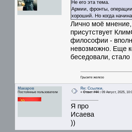
Не его эта тема.
Армии, фронты, операции 
хороший. Но когда начинае
Лично моё мнение, 
присутствует КлимС
философии - вполн
невозможно. Еще к
беседовали, стало 
Грызите железо
Макаров
Re: Ссылки.
Постоянные пользователи
«
Ответ #44 :
09 Август, 2025, 10:
Я про
Исаева
))