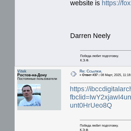
website is
https://
Darren Neely
Победа любит подготовку.
К.Э.Ф.
Vitek
Re: Ссылки.
Ростов-на-Дону
«
Ответ #37 :
08 Март, 2025, 11:18
Постоянные пользователи
https://ibccdigitala
fbclid=IwY2xjawI
unt0HrUeo8Q
Победа любит подготовку.
К.Э.Ф.