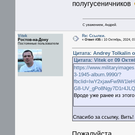
полугусеничников
С уважением, Андрей.
Vitek
Re: Ссылки.
Ростов-на-Дону
«
Ответ #35 :
10 Октябрь, 2024, 07
Постоянные пользователи
Цитата: Andrey Tolkalin о
Цитата: Vitek от 09 Октя
https://www.militaryimages
3-1945-album.9990/?
fbclid=IwY2xjawFw9W1le
G8-UV_gPo8Ngy7D1r4JL
Вроде уже ранее из этог
Спасибо за ссылку, Вить
Пожалуйста.