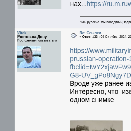
нах...
https://ru.m.ru
"Мы русские–мы победили!(Надпис
Vitek
Re: Ссылки.
Ростов-на-Дону
«
Ответ #33 :
09 Октябрь, 2024, 21
Постоянные пользователи
https://www.military
prussian-operation
fbclid=IwY2xjawF
G8-UV_gPo8Ngy7
Вроде уже ранее и
Интересно, что и
одном снимке