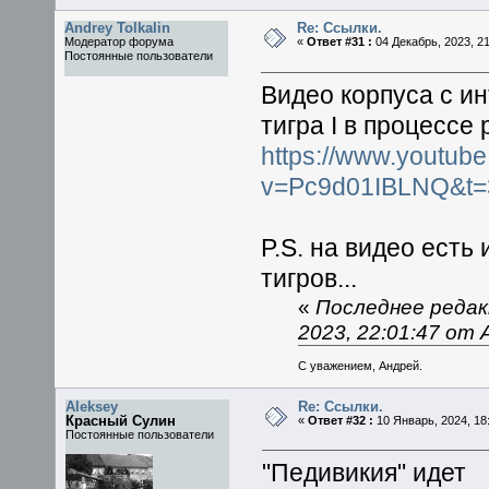
Andrey Tolkalin
Re: Ссылки.
Модератор форума
«
Ответ #31 :
04 Декабрь, 2023, 21
Постоянные пользователи
Видео корпуса с и
тигра I в процессе
https://www.youtub
v=Pc9d01IBLNQ&t=
P.S. на видео ест
тигров...
«
Последнее редак
2023, 22:01:47 от A
С уважением, Андрей.
Aleksey
Re: Ссылки.
Красный Сулин
«
Ответ #32 :
10 Январь, 2024, 18:
Постоянные пользователи
"Педивикия" идет