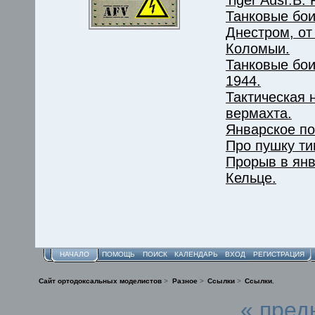
Танковые бои
Днестром, от
Коломыи.
Танковые бои
1944.
Тактическая 
вермахта.
Январское п
Про пушку ти
Прорыв в янв
Кельце.
НАЧАЛО
ПОМОЩЬ
ПОИСК
КАЛЕНДАРЬ
ВХОД
РЕГИСТРАЦИЯ
Сайт ортодоксальных моделистов
>
Разное
>
Ссылки
>
Ссылки.
« пред