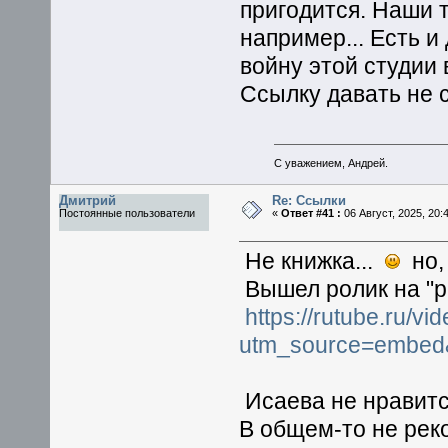
пригодится. Наши 
например... Есть 
войну этой студии 
Ссылку давать не ст
С уважением, Андрей.
Дмитрий
Re: Ссылки
Постоянные пользователи
«
Ответ #41 :
06 Август, 2025, 20:
Не книжка...
но,
Вышел ролик на "р
https://rutube.ru/
utm_source=embed&
Исаева не нравитс
В общем-то не реко