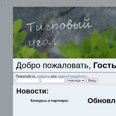
;
Сайт ортодоксальных моделистов
Добро пожаловать,
Гост
Пожалуйста,
войдите
или
зарегистрируйтесь
.
Новости:
Обновл
Конкурсы и партнеры: