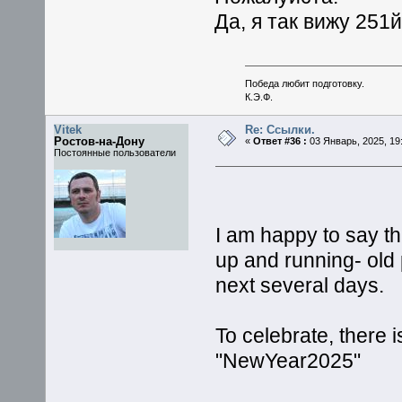
Да, я так вижу 251
Победа любит подготовку.
К.Э.Ф.
Vitek
Re: Ссылки.
Ростов-на-Дону
«
Ответ #36 :
03 Январь, 2025, 19:
Постоянные пользователи
I am happy to say 
up and running- old
next several days.
To celebrate, there i
"NewYear2025"