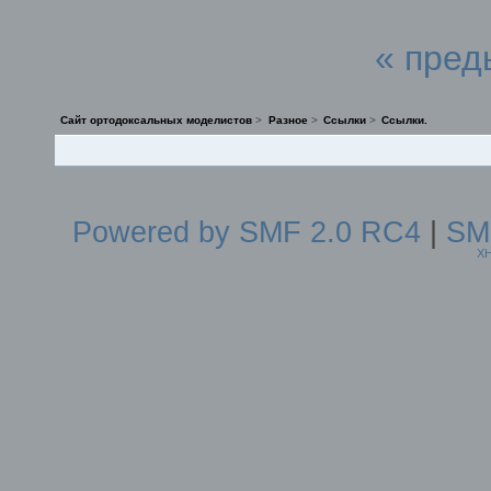
« пред
Сайт ортодоксальных моделистов
>
Разное
>
Ссылки
>
Ссылки.
Powered by SMF 2.0 RC4
|
SM
X