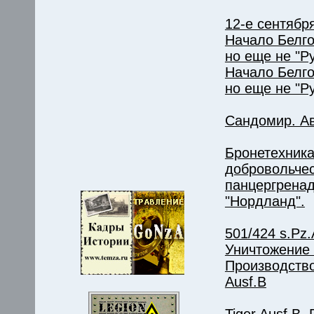
12-е сентября
Начало Белго
но еще не "Ру
Начало Белго
но еще не "Р
Сандомир. Ав
Бронетехника
добровольче
панцергрена
"Нордланд".
501/424 s.Pz.A
Уничтожение 
Производство
Ausf.B
Tiger Ausf.B.