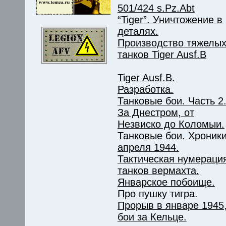
501/424 s.Pz.Abt
“Tiger”. Уничтожение в
деталях.
Производство тяжелы
танков Tiger Ausf.B
Tiger Ausf.B.
Разработка.
Танковые бои. Часть 2
За Днестром, от
Незвиско до Коломыи.
Танковые бои. Хроник
апреля 1944.
Тактическая нумераци
танков вермахта.
Январское побоище.
Про пушку тигра.
Прорыв в январе 1945
бои за Кельце.