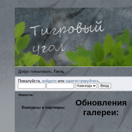
;
Сайт ортодоксальных моделистов
Добро пожаловать,
Гость
Пожалуйста,
войдите
или
зарегистрируйтесь
.
Новости:
Обновления
Конкурсы и партнеры:
галереи: