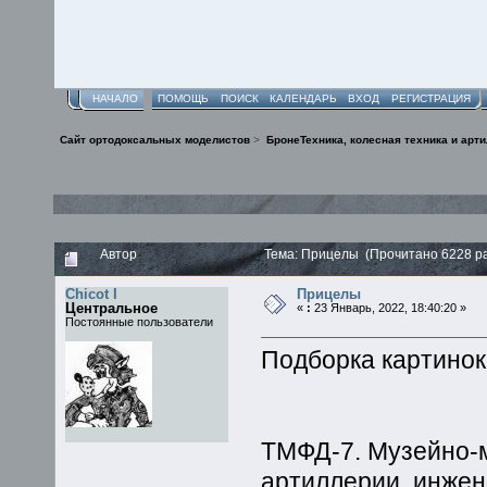
НАЧАЛО
ПОМОЩЬ
ПОИСК
КАЛЕНДАРЬ
ВХОД
РЕГИСТРАЦИЯ
Сайт ортодоксальных моделистов
>
БронеТехника, колесная техника и арт
Автор
Тема: Прицелы (Прочитано 6228 р
Chicot I
Прицелы
Центральное
«
:
23 Январь, 2022, 18:40:20 »
Постоянные пользователи
Подборка картинок 
ТМФД-7. Музейно-м
артиллерии, инжен