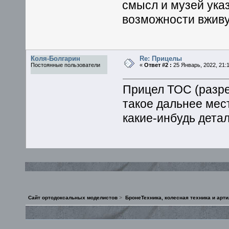
смысл и музей указ
возможности вживу
Коля-Болгарин
Re: Прицелы
Постоянные пользователи
«
Ответ #2 :
25 Январь, 2022, 21:1
Прицел ТОС (разре
такое дальнее мест
какие-инбудь дета
Сайт ортодоксальных моделистов
>
БронеТехника, колесная техника и арт