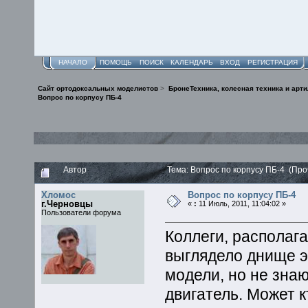
НАЧАЛО
ПОМОЩЬ
ПОИСК
КАЛЕНДАРЬ
ВХОД
РЕГИСТРАЦИЯ
Сайт ортодоксальных моделистов
>
БронеТехника, колесная техника и арт
Вопрос по корпусу ПБ-4
Автор
Тема: Вопрос по корпусу ПБ-4 (Про
Хломос
Вопрос по корпусу ПБ-4
г.Черновцы
«
:
11 Июль, 2011, 11:04:02 »
Пользователи форума
Коллеги, располага
выглядело днище э
модели, но не зна
двигатель. Может к