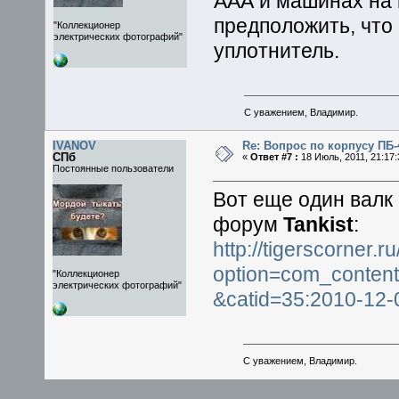
ААА и машинах на и
предположить, что
"Коллекционер
электрических фотографий"
уплотнитель.
С уважением, Владимир.
IVANOV
Re: Вопрос по корпусу ПБ-
СПб
«
Ответ #7 :
18 Июль, 2011, 21:17:
Постоянные пользователи
Вот еще один валк
форум
Tankist
:
http://tigerscorner.r
option=com_content&
"Коллекционер
электрических фотографий"
&catid=35:2010-12-
С уважением, Владимир.