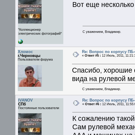
Вот еще несколько
"Коллекционер
С уважением, Владимир.
электрических фотографий"
Хломос
Re: Вопрос по корпусу ПБ-
г.Черновцы
«
Ответ #5 :
12 Июль, 2011, 11:21:
Пользователи форума
Спасибо, хорошие 
вида на рулевой м
С уважением, Владимир.
IVANOV
Re: Вопрос по корпусу ПБ-
СПб
«
Ответ #6 :
12 Июль, 2011, 11:55:
Постоянные пользователи
К сожалению такой
Сам рулевой механ