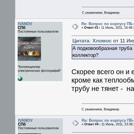
С уважением, Владимир.
IVANOV
Re: Вопрос по корпусу ПБ-
СПб
«
Ответ #3 :
11 Июль, 2011, 16:48:
Постоянные пользователи
Цитата: Хломос от 11 Июл
А подковообразная труба
коллектор?
"Коллекционер
Скорее всего он и 
электрических фотографий"
кроме как теплооб
трубу не тянет - н
С уважением, Владимир.
IVANOV
Re: Вопрос по корпусу ПБ-
СПб
«
Ответ #4 :
11 Июль, 2011, 23:36:
Постоянные пользователи