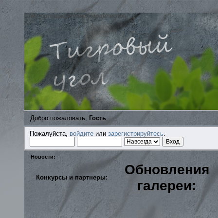
;
Сайт ортодоксальных моделистов
Добро пожаловать,
Гость
Пожалуйста,
войдите
или
зарегистрируйтесь
.
Новости:
Обновления
Конкурсы и партнеры:
галереи: