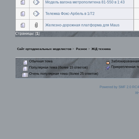
Модель вагона метрополитена 81-550 в 1:43
Тележка Фокс-Арбель в 1/72
Железно-дорожная платформа для Maus
Страницы: [
1
]
Сайт ортодоксальных моделистов
>
Разное
>
Ж/Д техника
Обычная тема
Заблокированная
Прикрепленная т
Популярная тема (более 15 ответов)
Очень популярная тема (более 25 ответов)
Powered by SMF 2.0 RC4
X