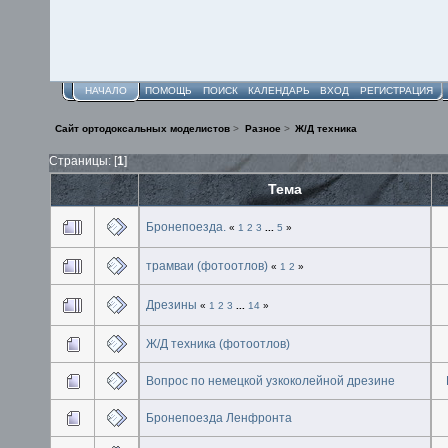
НАЧАЛО
ПОМОЩЬ
ПОИСК
КАЛЕНДАРЬ
ВХОД
РЕГИСТРАЦИЯ
Сайт ортодоксальных моделистов
>
Разное
>
Ж/Д техника
Страницы: [
1
]
Тема
Бронепоезда.
«
1
2
3
...
5
»
трамваи (фотоотлов)
«
1
2
»
Дрезины
«
1
2
3
...
14
»
Ж/Д техника (фотоотлов)
Вопрос по немецкой узкоколейной дрезине
Бронепоезда Ленфронта