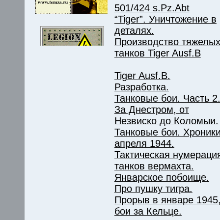
501/424 s.Pz.Abt
“Tiger”. Уничтожение в
деталях.
Производство тяжелы
танков Tiger Ausf.B
Tiger Ausf.B.
Разработка.
Танковые бои. Часть 2
За Днестром, от
Незвиско до Коломыи.
Танковые бои. Хроник
апреля 1944.
Тактическая нумераци
танков вермахта.
Январское побоище.
Про пушку тигра.
Прорыв в январе 1945
бои за Кельце.