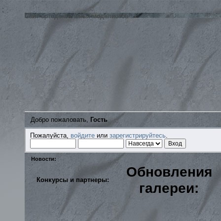
;
Сайт ортодоксальных моделистов
Добро пожаловать,
Гость
Пожалуйста,
войдите
или
зарегистрируйтесь
.
Новости:
Обновления
Конкурсы и партнеры:
галереи: