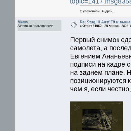
topic=1417.msg83
С уважением, Андрей.
Meow
Re: Stug III Ausf F8 и выше
Активные пользователи
«
Ответ #1060 :
29 Апрель, 2024, 
Первый снимок сд
самолета, а посл
Евгением Ананьеви
подписи на кадре 
на заднем плане. 
позиционируются к
чем я, если честно