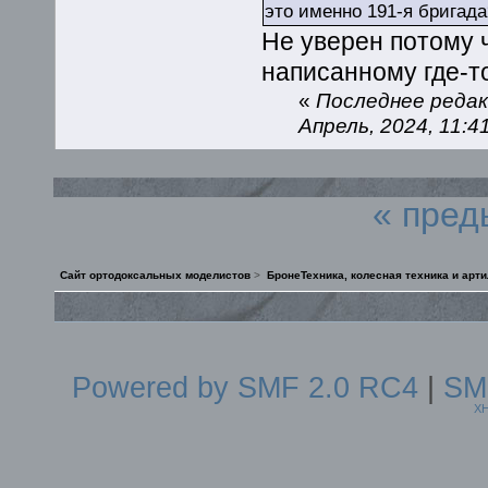
это именно 191-я бригада
Не уверен потому ч
написанному где-т
«
Последнее редак
Апрель, 2024, 11:
« пред
Сайт ортодоксальных моделистов
>
БронеТехника, колесная техника и арт
Powered by SMF 2.0 RC4
|
SM
X