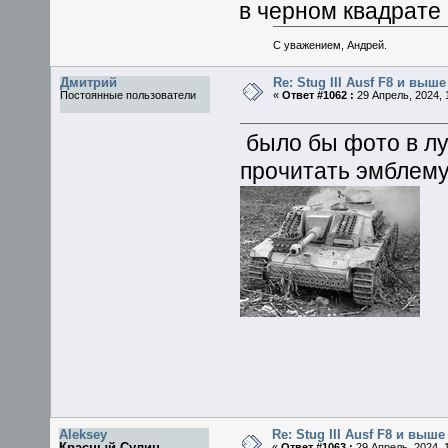
в черном квадрате
С уважением, Андрей.
Дмитрий
Re: Stug III Ausf F8 и выше
Постоянные пользователи
«
Ответ #1062 :
29 Апрель, 2024, 
было бы фото в л
прочитать эмблем
Aleksey
Re: Stug III Ausf F8 и выше
Красный Сулин
«
Ответ #1063 :
29 Апрель, 2024, 1