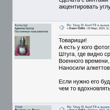
акцентировать угл
Хольгер
Re: Stug III Ausf F8 и выше
Администратор
«
Ответ #1051 :
03 Март, 2024, 11:
Постоянные пользователи
Товарищи!
А есть у кого фот
Штуга, где видно 
Военного времени,
Наносили алкеттов
Если нужно его буд
чем то вдохновлять
Vitek
Re: Stug III Ausf F8 и выше