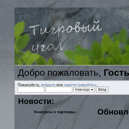
;
Сайт ортодоксальных моделистов
Добро пожаловать,
Гост
Пожалуйста,
войдите
или
зарегистрируйтесь
.
Новости:
Обновл
Конкурсы и партнеры: