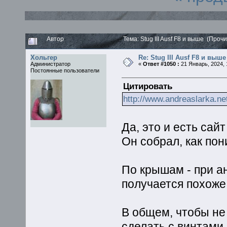
Автор
Тема: Stug III Ausf F8 и выше (Проч
Хольгер
Re: Stug III Ausf F8 и выше
Администратор
«
Ответ #1050 :
21 Январь, 2024, 
Постоянные пользователи
Цитировать
http://www.andreaslarka.ne
Да, это и есть сай
Он собрал, как по
По крышам - при а
получается похоже 
В общем, чтобы не
сделать с винтами 