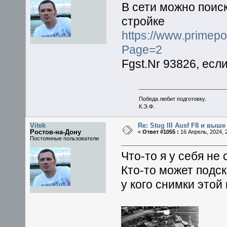
В сети можно поиск
стройке
https://www.primepor
Page=2
Fgst.Nr 93826, есл
Победа любит подготовку.
К.Э.Ф.
Vitek
Re: Stug III Ausf F8 и выше
Ростов-на-Дону
«
Ответ #1055 :
16 Апрель, 2024, 2
Постоянные пользователи
Что-то я у себя не
Кто-то может подск
у кого снимки этой