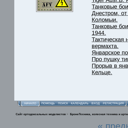
Танковые бои
Днестром, от
Коломыи.
Танковые бои
1944.
Тактическая 
вермахта.
Январское п
Про пушку ти
Прорыв в янв
Кельце.
НАЧАЛО
ПОМОЩЬ
ПОИСК
КАЛЕНДАРЬ
ВХОД
РЕГИСТРАЦИЯ
Сайт ортодоксальных моделистов
>
БронеТехника, колесная техника и арт
« пред