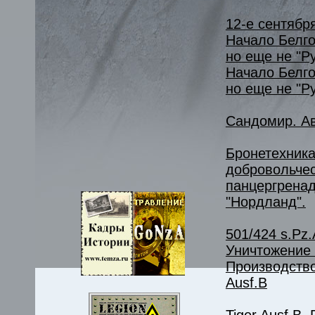
12-е сентября
Начало Белго
но еще не "Ру
Начало Белго
но еще не "Р
Сандомир. Ав
Бронетехника
добровольче
панцергрена
"Нордланд".
501/424 s.Pz.A
Уничтожение 
Производство
Ausf.B
Tiger Ausf.B.