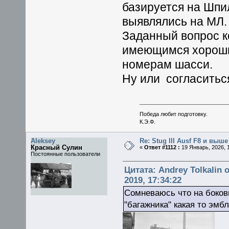
базируется на Шпи
выявлялись на МЛ.
Заданный вопрос к
имеющимся хороши
номерам шасси.
Ну или согласить
Победа любит подготовку.
К.Э.Ф.
Aleksey
Re: Stug III Ausf F8 и выше
Красный Сулин
«
Ответ #1112 :
19 Январь, 2026, 1
Постоянные пользователи
Цитата: Andrey Tolkalin 
2019, 17:34:22
Сомневаюсь что на боко
"багажника" какая то эмбл