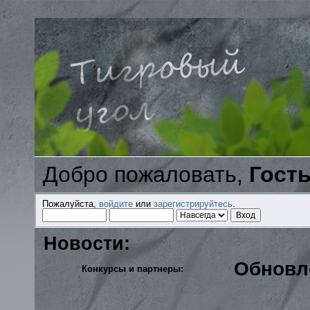
;
Сайт ортодоксальных моделистов
Добро пожаловать,
Гост
Пожалуйста,
войдите
или
зарегистрируйтесь
.
Новости:
Обновл
Конкурсы и партнеры: