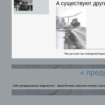
А существуют друг
"Мы русские–мы победили!(Надпис
« пред
Сайт ортодоксальных моделистов
>
БронеТехника, колесная техника и арт