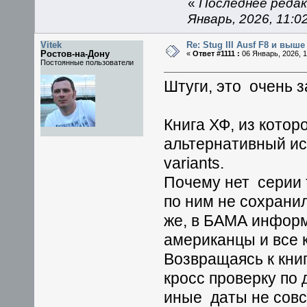
«
Последнее редак
Январь, 2026, 11:
Vitek
Re: Stug III Ausf F8 и выше
Ростов-на-Дону
«
Ответ #1111 :
06 Январь, 2026, 1
Постоянные пользователи
Штуги, это очень з
Книга ХФ, из кото
альтернативный ист
variants.
Почему нет серии 
по ним не сохрани
же, в БАМА инфор
американцы и все 
Возвращаясь к кни
кросс проверку по 
иные даты не совсе