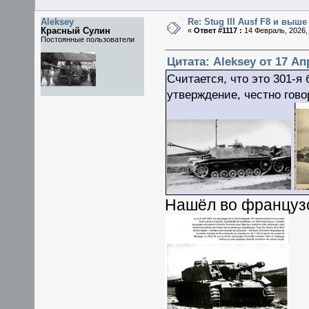
Aleksey
Re: Stug III Ausf F8 и выше
Красный Сулин
«
Ответ #1117 :
14 Февраль, 2026, 
Постоянные пользователи
Цитата: Aleksey от 17 Ап
Считается, что это 301-я
утверждение, честно гово
Нашёл во француз