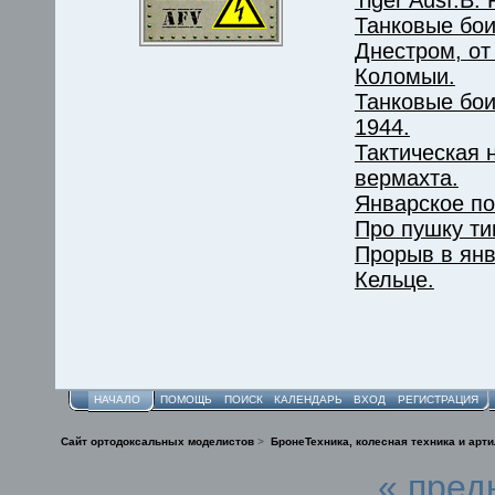
Танковые бои
Днестром, от
Коломыи.
Танковые бои
1944.
Тактическая 
вермахта.
Январское п
Про пушку ти
Прорыв в янв
Кельце.
НАЧАЛО
ПОМОЩЬ
ПОИСК
КАЛЕНДАРЬ
ВХОД
РЕГИСТРАЦИЯ
Сайт ортодоксальных моделистов
>
БронеТехника, колесная техника и арт
« пред