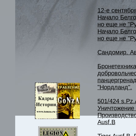
12-е сентября
Начало Белго
но еще не "Ру
Начало Белго
но еще не "Р
Сандомир. Ав
Бронетехника
добровольче
панцергрена
"Нордланд".
501/424 s.Pz.A
Уничтожение 
Производство
Ausf.B
Tiger Ausf.B.