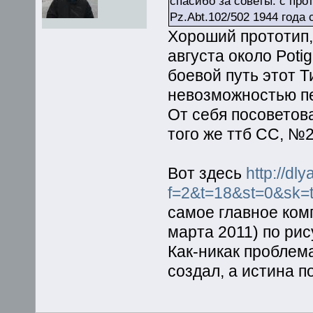
спасибо за советы. с про
Pz.Abt.102/502 1944 года
Хороший прототип
августа около Potig
боевой путь этот Т
невозможностью пе
От себя посоветов
того же ттб СС, №2
Вот здесь
http://dl
f=2&t=18&st=0&sk=
самое главное ком
марта 2011) по рис
Как-никак проблем
создал, а истина 