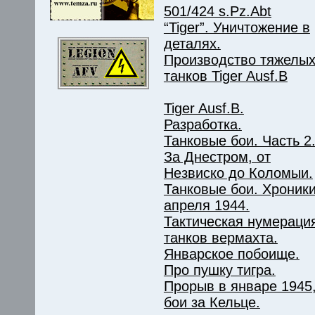
501/424 s.Pz.Abt
“Tiger”. Уничтожение в
деталях.
Производство тяжелы
танков Tiger Ausf.B
Tiger Ausf.B.
Разработка.
Танковые бои. Часть 2
За Днестром, от
Незвиско до Коломыи.
Танковые бои. Хроник
апреля 1944.
Тактическая нумераци
танков вермахта.
Январское побоище.
Про пушку тигра.
Прорыв в январе 1945
бои за Кельце.