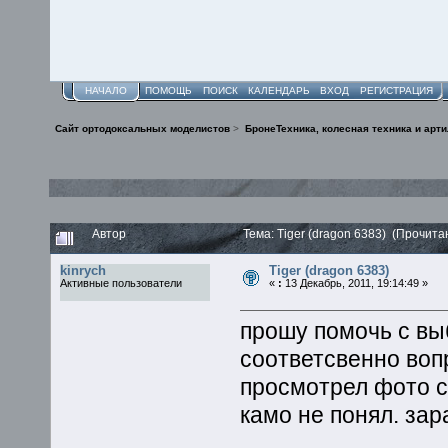
НАЧАЛО
ПОМОЩЬ
ПОИСК
КАЛЕНДАРЬ
ВХОД
РЕГИСТРАЦИЯ
Сайт ортодоксальных моделистов
>
БронеТехника, колесная техника и арт
Автор
Тема: Tiger (dragon 6383) (Прочита
kinrych
Tiger (dragon 6383)
Активные пользователи
«
:
13 Декабрь, 2011, 19:14:49 »
прошу помочь с вы
соответсвенно вопр
просмотрел фото с с
камо не понял. зар