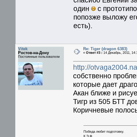
спасибо Евгений за
один
с прототипо
попозже выложу его
есть).
Vitek
Re: Tiger (dragon 6383)
Ростов-на-Дону
«
Ответ #3 :
14 Декабрь, 2011, 14:
Постоянные пользователи
http://otvaga2004.n
собственно пробле
которые дает драго
Акан ближе и рису
Тигр из 505 БТТ д
Коричневые полосы
Победа любит подготовку.
К.Э.Ф.