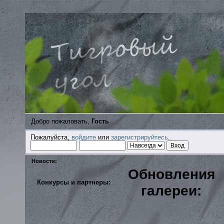
;
Сайт ортодоксальных моделистов
Добро пожаловать,
Гость
Пожалуйста,
войдите
или
зарегистрируйтесь
.
Новости:
Обновления
Конкурсы и партнеры:
галереи: