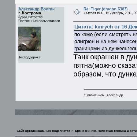
Александр Волгин
Re: Tiger (dragon 6383)
г. Кострома
«
Ответ #14 :
16 Декабрь, 2011, 09
Администратор
Постоянные пользователи
Цитата: kinrych от 16 Дек
по камо (если смотреть н
олигрюн и на нем нанесе
границами из дункельгел
Танк окрашен в ду
Техподдержка
пятна(можно сказат
образом, что дунке
С уважением, Александр.
Сайт ортодоксальных моделистов
>
БронеТехника, колесная техника и арт