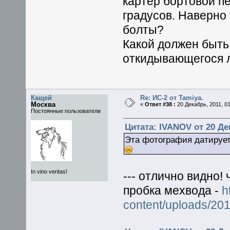
картер бортовой пе
градусов. Наверно
болты?
Какой должен быть
откидывающегося л
Кащей
Re: ИС-2 от Tamiya.
Москва
«
Ответ #38 :
20 Декабрь, 2011, 01
Постоянные пользователи
Цитата: IVANOV от 20 Дек
Эта фотография датируе
In vino veritas!
--- отлично видно! 
пробка мехвода -
h
content/uploads/2