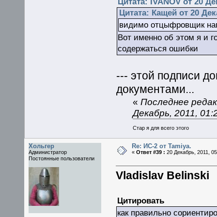
Цитата: IVANOV от 20 Дек
Цитата: Кащей от 20 Дека
видимо отцыфровщик нап
Вот именно об этом я и г
содержаться ошибки
--- этой подписи д
документами...
«
Последнее редак
Декабрь, 2011, 01
Стар я для всего этого
Хольгер
Re: ИС-2 от Tamiya.
Администратор
«
Ответ #39 :
20 Декабрь, 2011, 05
Постоянные пользователи
Vladislav Belinski
Цитировать
как правильно сориентир