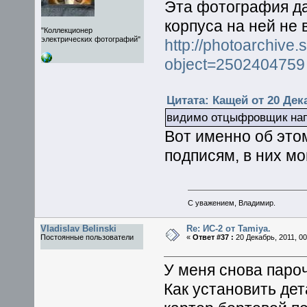
Эта фотография д
корпуса на ней не
"Коллекционер
электрических фотографий"
http://photoarchiv
object=2502404759
Цитата: Кащей от 20 Дека
видимо отцыфровщик напу
Вот именно об этом
подписям, в них м
С уважением, Владимир.
Vladislav Belinski
Re: ИС-2 от Tamiya.
Постоянные пользователи
«
Ответ #37 :
20 Декабрь, 2011, 00
У меня снова паро
Как установить дет