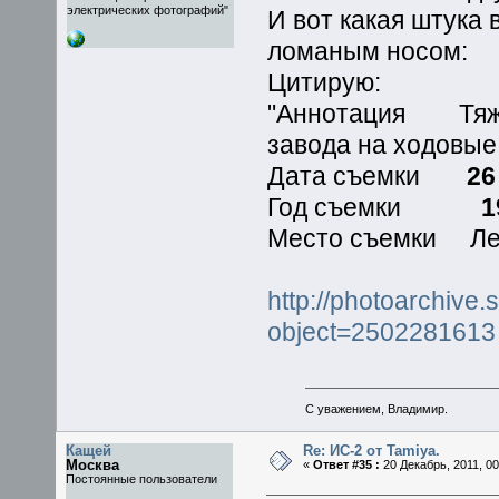
электрических фотографий"
И вот какая штука
ломаным носом:
Цитирую:
"Аннотация Тяжел
завода на ходовы
Дата съемки
26
Год съемки
1
Место съемки Ле
http://photoarchiv
object=2502281613
С уважением, Владимир.
Кащей
Re: ИС-2 от Tamiya.
Москва
«
Ответ #35 :
20 Декабрь, 2011, 00
Постоянные пользователи