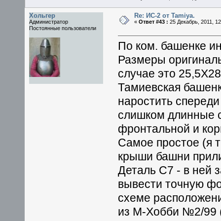
Хольгер
Re: ИС-2 от Tamiya.
Администратор
«
Ответ #43 :
25 Декабрь, 2011, 12
Постоянные пользователи
По ком. башенке и
Размеры оригиналь
случае это 25,5Х28
Тамиевская башенк
наростить спереди и
слишком длинные с
фронтальной и кор
Самое простое (я т
крыши башни прили
Деталь С7 - в ней
вывести точную фо
схеме расположени
из М-Хобби №2/99 