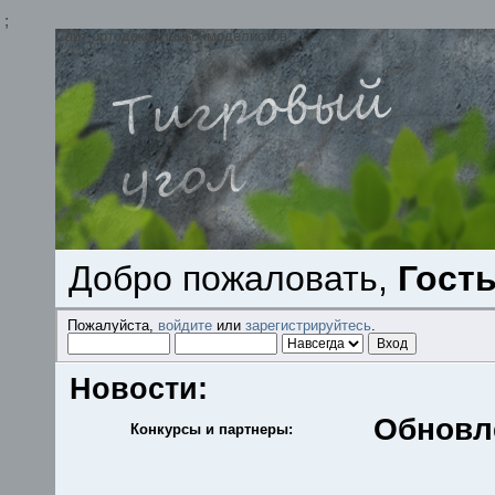
;
Сайт ортодоксальных моделистов
Добро пожаловать,
Гост
Пожалуйста,
войдите
или
зарегистрируйтесь
.
Новости:
Обновл
Конкурсы и партнеры: