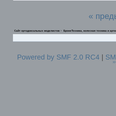
« пред
Сайт ортодоксальных моделистов
>
БронеТехника, колесная техника и арт
Powered by SMF 2.0 RC4
|
SM
X