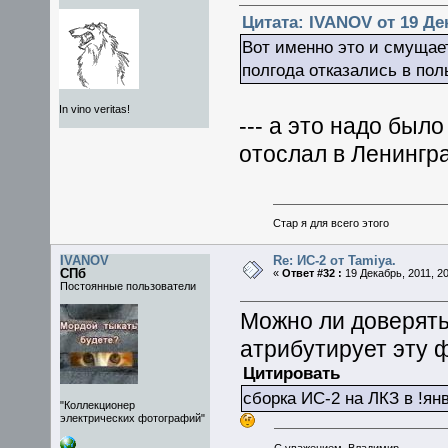
Цитата: IVANOV от 19 Дек
Вот именно это и смущает
полгода отказались в пол
In vino veritas!
--- а это надо был
отослал в Ленингр
Стар я для всего этого
IVANOV
Re: ИС-2 от Tamiya.
СПб
«
Ответ #32 :
19 Декабрь, 2011, 20
Постоянные пользователи
Можно ли доверять
атрибутирует эту 
Цитировать
сборка ИС-2 на ЛКЗ в !янв
"Коллекционер
электрических фотографий"
С уважением, Владимир.