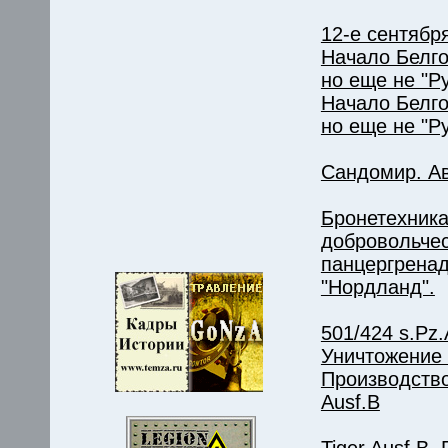
12-е сентября
Начало Белго
но еще не "Ру
Начало Белго
но еще не "Р
Сандомир. Ав
Бронетехника
добровольче
панцергрена
"Нордланд".
501/424 s.Pz.A
Уничтожение 
Производство
Ausf.B
Tiger Ausf.B.