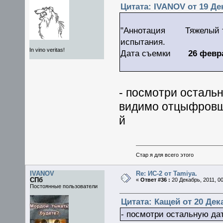
Цитата: IVANOV от 19 Дек
"Аннотация Тяжелый тан
испытания.
In vino veritas!
Дата съемки
26 февра
- посмотри остальн
видимо отцыфровщи
й
Стар я для всего этого
IVANOV
Re: ИС-2 от Tamiya.
СПб
«
Ответ #36 :
20 Декабрь, 2011, 00
Постоянные пользователи
Цитата: Кащей от 20 Дека
- посмотри остальную да