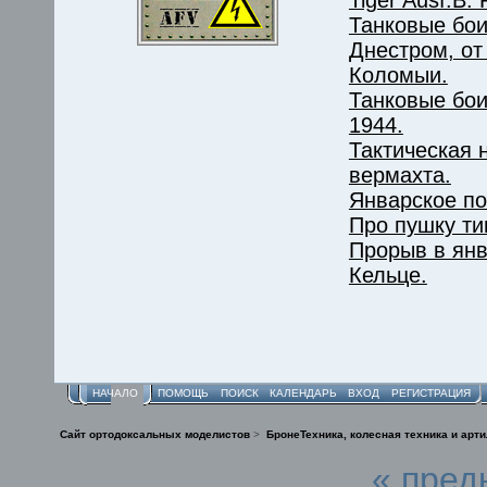
Танковые бои
Днестром, от
Коломыи.
Танковые бои
1944.
Тактическая 
вермахта.
Январское п
Про пушку ти
Прорыв в янв
Кельце.
НАЧАЛО
ПОМОЩЬ
ПОИСК
КАЛЕНДАРЬ
ВХОД
РЕГИСТРАЦИЯ
Сайт ортодоксальных моделистов
>
БронеТехника, колесная техника и арт
« пред