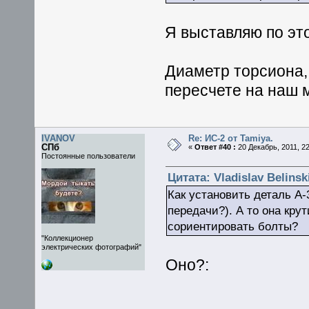
Я выставляю по эт
Диаметр торсиона, 
пересчете на наш 
IVANOV
Re: ИС-2 от Tamiya.
СПб
«
Ответ #40 :
20 Декабрь, 2011, 22
Постоянные пользователи
Цитата: Vladislav Belinsk
Как установить деталь А-
передачи?). А то она кру
сориентировать болты?
"Коллекционер
электрических фотографий"
Оно?: