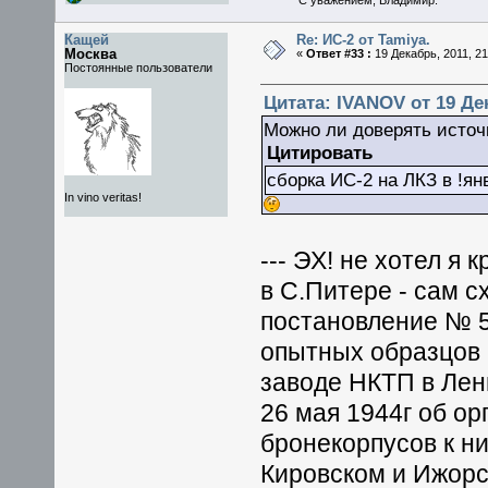
Кащей
Re: ИС-2 от Tamiya.
Москва
«
Ответ #33 :
19 Декабрь, 2011, 21
Постоянные пользователи
Цитата: IVANOV от 19 Дек
Можно ли доверять источ
Цитировать
сборка ИС-2 на ЛКЗ в !янв
In vino veritas!
--- ЭХ! не хотел я 
в С.Питере - сам с
постановление № 5
опытных образцов 
заводе НКТП в Лен
26 мая 1944г об ор
бронекорпусов к н
Кировском и Ижорс