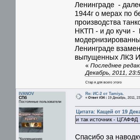
Ленинграде - дале
1944г о мерах по 
производства танк
НКТП - и до кучи - 
модернизированных
Ленинграде взамен 
выпущенных ЛКЗ ИС
«
Последнее редак
Декабрь, 2011, 23
Стар я для всего этого
IVANOV
Re: ИС-2 от Tamiya.
СПб
«
Ответ #34 :
19 Декабрь, 2011, 23
Постоянные пользователи
Цитата: Кащей от 19 Дека
и так источник - ЦГАФФД 
Спасибо за наводк
"Коллекционер